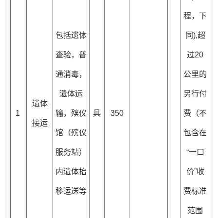
程，下
包括遗体
同),超
查验，普
过20
通消毒，
公里的
遗体运
另行付
遗体
1
输，殡仪
具
350
费（不
接运
馆（殡仪
包含在
服务站）
“一口
内遗体抬
价”收
移运送等
费标准
范围