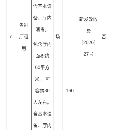
含基本设
备、厅内
新发改收
告别
消毒。
费
7
厅租
场
否
〔2026〕
包含厅内
用
27号
面积约
60平方
米 ，可
容纳30
160
人左右。
含基本设
备、厅内