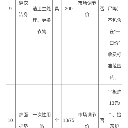
穿衣
市场调节
9
洁卫生处
具
200
否
尸等）
洁身
价
理、更换
不包含
衣物
在“一
口价”
收费标
准范围
内。
平板炉
13元/
炉面
一次性用
市场调节
个、捡
10
个
13/75
否
护垫
品
价
灰炉