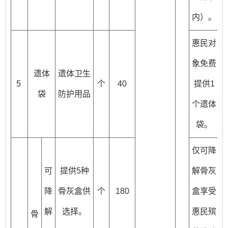
内）。
惠民对
象免费
遗体
遗体卫生
5
个
40
提供1
袋
防护用品
个遗体
袋。
仅可降
可
提供5种
解骨灰
降
骨灰盒供
个
180
盒享受
解
选择。
惠民殡
骨