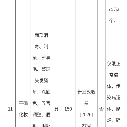
75元/
个。
面部消
毒、剃
须、剪鼻
仅限正
毛、整理
常遗
头发鬓
体，传
角、涂底
新发改收
染病遗
基础
色，五官
费
11
具
150
否
体、腐
化妆
调整、眉
〔2026〕
烂、碎
毛、眼部
27号